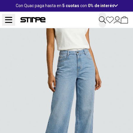
Con Quac paga hasta en
5 cuotas
con
0% de interés