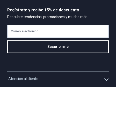
Regístrate y recibe 15% de descuento
Descubre tendencias, promociones y mucho más
Correo electrónico
Suscribirme
Atención al cliente
Whatsapp
Información
3213927795
Solicita tu cupo QUAC
Servicio al cliente
Políticas
Línea Nacional: 01 8000 423550 - Opción 2
Paga tu cuota QUAC