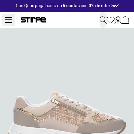
Con Quac paga hasta en
5 cuotas
con
0% de interés