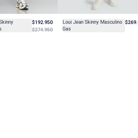
Skinny
Loui Jean Skinny Masculino
$192.950
$269.
s
Gas
$274.950