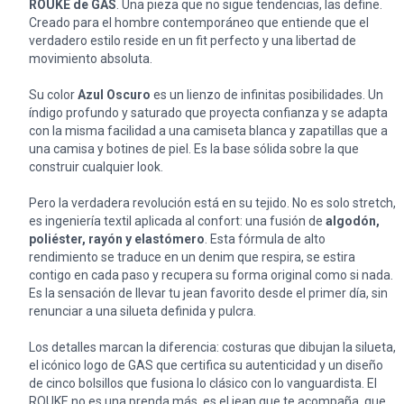
ROUKE de GAS
. Una pieza que no sigue tendencias, las define.
Creado para el hombre contemporáneo que entiende que el
verdadero estilo reside en un fit perfecto y una libertad de
movimiento absoluta.
Su color
Azul Oscuro
es un lienzo de infinitas posibilidades. Un
índigo profundo y saturado que proyecta confianza y se adapta
con la misma facilidad a una camiseta blanca y zapatillas que a
una camisa y botines de piel. Es la base sólida sobre la que
construir cualquier look.
Pero la verdadera revolución está en su tejido. No es solo stretch,
es ingeniería textil aplicada al confort: una fusión de
algodón,
poliéster, rayón y elastómero
. Esta fórmula de alto
rendimiento se traduce en un denim que respira, se estira
contigo en cada paso y recupera su forma original como si nada.
Es la sensación de llevar tu jean favorito desde el primer día, sin
renunciar a una silueta definida y pulcra.
Los detalles marcan la diferencia: costuras que dibujan la silueta,
el icónico logo de GAS que certifica su autenticidad y un diseño
de cinco bolsillos que fusiona lo clásico con lo vanguardista. El
ROUKE no es una prenda más, es el jean que te acompaña, que