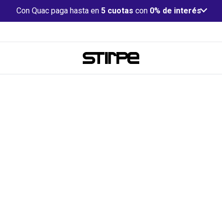
Con Quac paga hasta en
5 cuotas
con
0% de interés