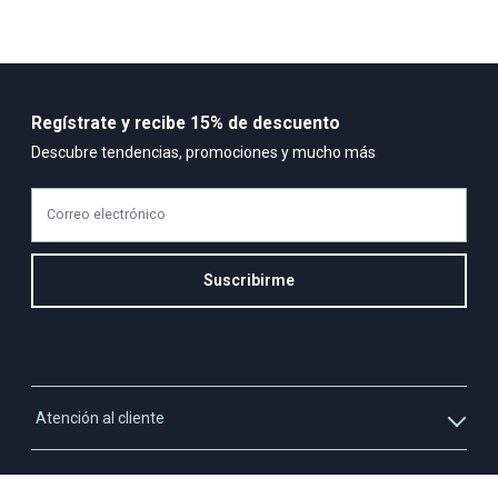
Cuidado y Lavado
Limpiar con un paño humedo, no usar detergentes ni
blanqueadores , no dejar en remojo, evitar el contacto con aceites
y grasas
Regístrate y recibe 15% de descuento
Composición:
Descubre tendencias, promociones y mucho más
98% Algodón
2% Elastómero
Correo electrónico
Suscribirme
Atención al cliente
Whatsapp
Información
3213927795