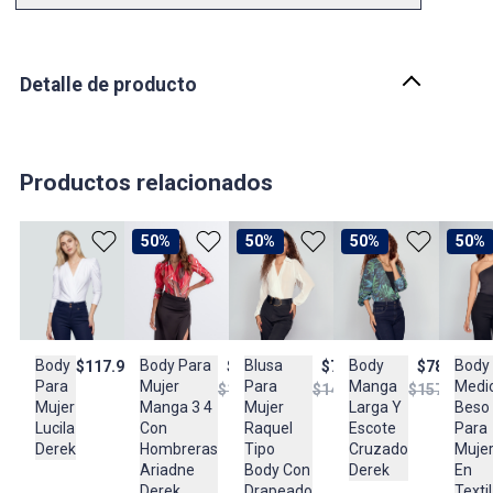
Detalle de producto
Descripción
*
Productos relacionados
País de origen:
COLOMBIA
Importador:
50%
50%
50%
50%
BAGUER
Cuidado y Lavado
*
Composición:
Body
Blusa
Body
Body
Body Para
$117.900
$73.950
$78.950
$68.950
Para
Para
Manga
Medi
Mujer
$146.950
$157.900
$136.950
*
Mujer
Mujer
Larga Y
Beso
Manga 3 4
Lucila
Raquel
Escote
Para
Con
Derek
Tipo
Cruzado
Muje
Hombreras
Body Con
Derek
En
Ariadne
Drapeado
Textil
Derek