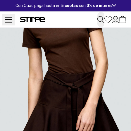
Con Quac paga hasta en
5 cuotas
con
0% de interés