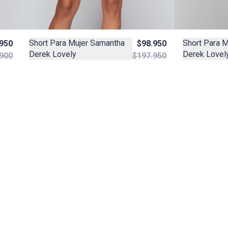
Short Para Mujer Samantha
Short Para 
.950
$98.950
Derek Lovely
Derek Lovel
900
$197.950