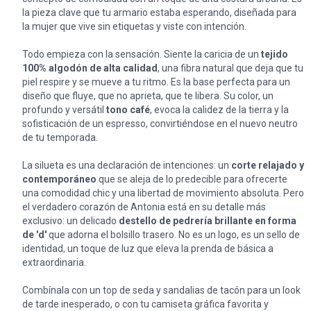
la pieza clave que tu armario estaba esperando, diseñada para
la mujer que vive sin etiquetas y viste con intención.
Todo empieza con la sensación. Siente la caricia de un
tejido
100% algodón de alta calidad
, una fibra natural que deja que tu
piel respire y se mueve a tu ritmo. Es la base perfecta para un
diseño que fluye, que no aprieta, que te libera. Su color, un
profundo y versátil
tono café
, evoca la calidez de la tierra y la
sofisticación de un espresso, convirtiéndose en el nuevo neutro
de tu temporada.
La silueta es una declaración de intenciones: un
corte relajado y
contemporáneo
que se aleja de lo predecible para ofrecerte
una comodidad chic y una libertad de movimiento absoluta. Pero
el verdadero corazón de Antonia está en su detalle más
exclusivo: un delicado
destello de pedrería brillante en forma
de 'd'
que adorna el bolsillo trasero. No es un logo, es un sello de
identidad, un toque de luz que eleva la prenda de básica a
extraordinaria.
Combínala con un top de seda y sandalias de tacón para un look
de tarde inesperado, o con tu camiseta gráfica favorita y