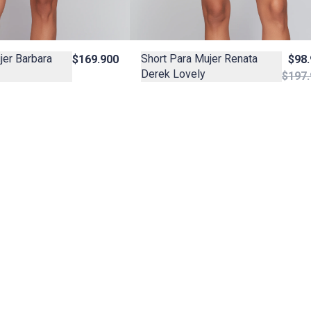
jer Barbara
Short Para Mujer Renata
$169.900
$98
Derek Lovely
$197.