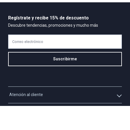
Regístrate y recibe 15% de descuento
Descubre tendencias, promociones y mucho más
Correo electrónico
Suscribirme
Atención al cliente
Whatsapp
Información
3213927795
Solicita tu cupo QUAC
Servicio al cliente
Políticas