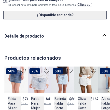
¿Necesitas ayuda con tu compra?
Clic aquí
Un asesor está listo para asistirte en todo lo que necesites.
¿Disponible en tienda?
Detalle de producto
Descripción
Falda Femenina Unser, favorece un ajuste en la cinturaa y
ensancha sutilmente hacia el ruedo, ofreciendo un equilibrio
Productos relacionados
perfecto entre feminidad y un estilo utilitario moderno. Su
confección garantiza una estructura firme con la elasticidad
necesaria para brindar lbertad de movimiento durante todo el día.
50%
70%
50%
50%
Su diseño unicolor en blanco óptimo integra funcionales bolsillos
de parche posteriores con costuras decorativas, resaltando su
pretina con pasadores, cierre frontal de cremallera con botón
metálico.
Olivia
Alex
Falda
Falda
Belinda
$167.900
$74.950
$41.950
$86.950
País de origen:
Falda
Falda
Para
Para
Falda
$149.950
$138.950
$173.950
COLOMBIA
Corta
Larg
Mujer
Mujer
Corta