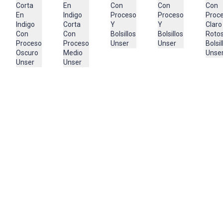
Importador:
Con
Con
Corta
En
Con
Proceso
Proc
En
Indigo
Proceso
BAGUER
Y
Claro
Indigo
Corta
Y
Cuidado y Lavado
Bolsillos
Rotos
Con
Con
Bolsillos
Unser
Bolsil
Proceso
Proceso
Unser
GENERAL
Unse
Oscuro
Medio
LAVAR EN MAQUINA, NO USAR BLANQUEADORES, PLANCHAR A
Unser
Unser
TEMPERATURA TIBIA, LAVAR Y SECAR CON COLORES SIMILARES
Composición:
98% Algodón
2%Spandex