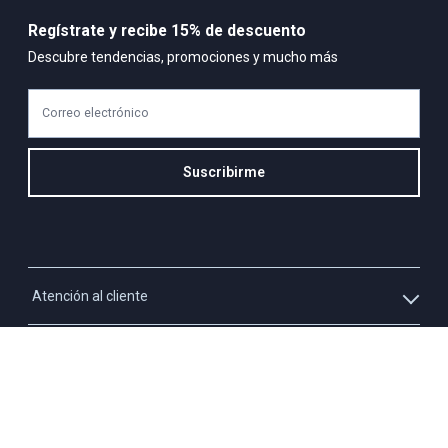
Regístrate y recibe 15% de descuento
Descubre tendencias, promociones y mucho más
Correo electrónico
Suscribirme
Atención al cliente
Whatsapp
Información
3213927795
Solicita tu cupo QUAC
Servicio al cliente
Políticas
Línea Nacional: 01 8000 423550 - Opción 2
Paga tu cuota QUAC