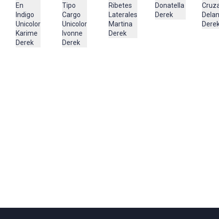
Ribetes
En
Donatella
Cruz
Tipo
Cuidado y Lavado
Laterales
Indigo
Derek
Delan
Cargo
Lavar en máquina, no usar blanqueadores,lavar y secar con
Martina
Unicolor
Dere
Unicolor
colores similares y planchar a temperatura tibia
Derek
Karime
Ivonne
Derek
Derek
Composición:
51% TENCEL
49% ALGODON