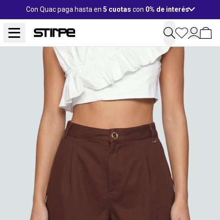
Con Quac paga hasta en
5 cuotas
con
0% de interés