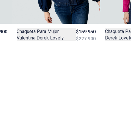
Chaqueta Para Mujer
Chaqueta Pa
900
$159.950
Valentina Derek Lovely
Derek Lovel
$227.900