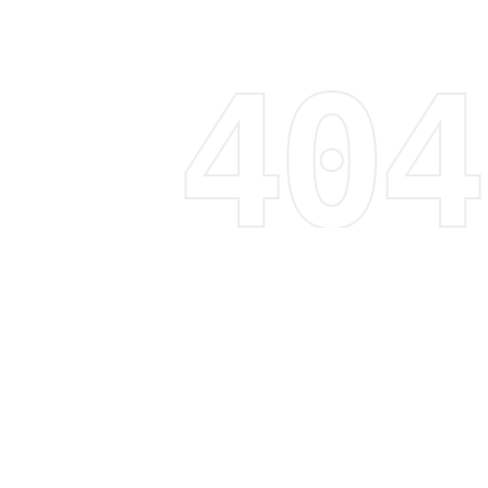
Regístrate y recibe 15% de descuento
Descubre tendencias, promociones y mucho más
Correo electrónico
Suscribirme