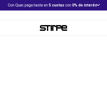
Con Quac paga hasta en
5 cuotas
con
0% de interés