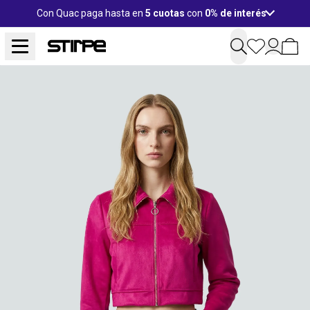
Con Quac paga hasta en
5 cuotas
con
0% de interés