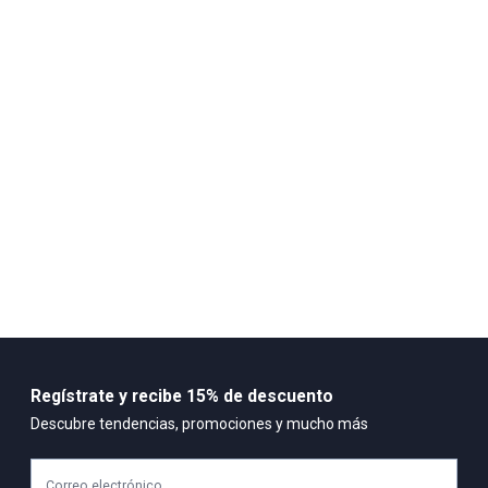
100% POLIRETANO FORRO :
65% POLIESTER
35% ALGODON
Regístrate y recibe 15% de descuento
Descubre tendencias, promociones y mucho más
Correo electrónico