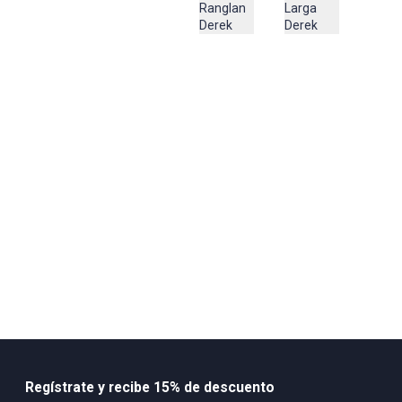
Lavar en maquina por el revés, no retorcer en el proceso de
Ranglan
Larga
Derek
Derek
escurrido, y no lavar con agua caliente, utilizar bolsa en malla para
prenda delicada dentro de la lavadora, no dejar en remojo, no
utilizar detergentes fuertes, no utilizar cloro, no plan
Composición:
92% RAYON VISCOSA
8% POLIESTER
Regístrate y recibe 15% de descuento