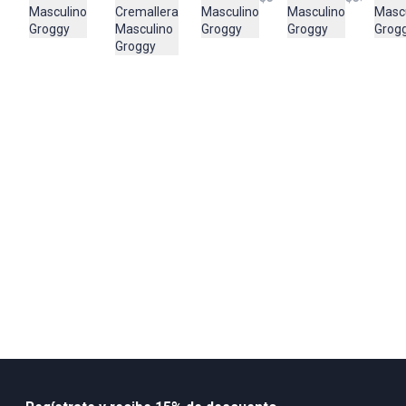
Cremallera
Masc
Masculino
Masculino
Masculino
COLOMBIA
Masculino
Grog
Groggy
Groggy
Groggy
Importador:
Groggy
BAGUER S.A.S
Cuidado y Lavado
LAVADO DELICADO
Composición:
POLIESTER
65% ALGODON
35%