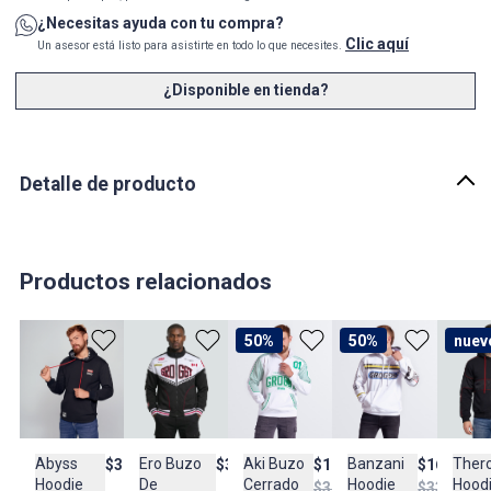
¿Necesitas ayuda con tu compra?
Clic aquí
Un asesor está listo para asistirte en todo lo que necesites.
¿Disponible en tienda?
Detalle de producto
Descripción
HOODIE CERRADO CON CAPOTA, ELABORADO EN TEJIDO DE
PUNTO PERCHADO, QUE OFRECE CALIDEZ, SUAVIDAD Y CONFORT
Productos relacionados
SUPERIOR. SU DISEÑO, INSPIRADO EN LA SELECCIÓN DE FÚTBOL
CANADIENSE, DESTACA POR SU ESTAMPACIÓN GRÁFICA EN
DELANTERO, BOLSILLO TIPO CANGURO Y DETALLES EN
50%
50%
nuev
CONTRASTE QUE REALZAN SU ESTÉTICA DEPORTIVA Y
CONTEMPORÁNEA. LOS ACABADOS PREMIUM Y SUS DETALLES
DE DISEÑO APORTAN UN ESTILO AUTÉNTICO Y VERSÁTIL, IDEAL
PARA COMPLEMENTAR LOOKS CASUALES CON ACTITUD Y
COMODIDAD EN EL DÍA A DÍA.
Ero Buzo
Ther
Abyss
Aki Buzo
Banzani
$379.900
$317.900
$189.950
$169.950
De
Hood
Hoodie
Cerrado
Hoodie
$379.950
$339.950
País de origen: