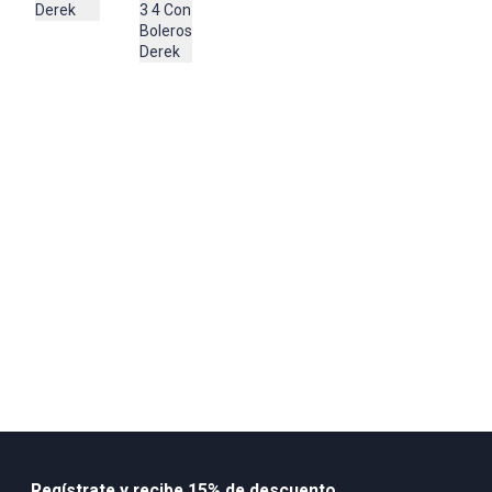
Derek
3 4 Con
Composición:
Boleros
40% Tencel
Derek
40% Rayon
18% Poliester
2% Spandex
Regístrate y recibe 15% de descuento