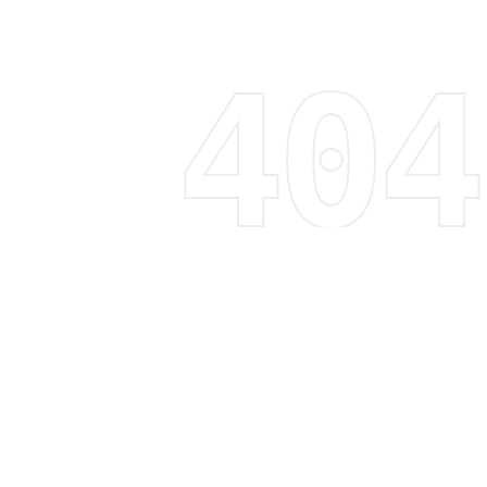
Regístrate y recibe 15% de descuento
Descubre tendencias, promociones y mucho más
Correo electrónico
Suscribirme