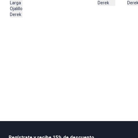
extendido en superficie plana, no retorcer, lavar y secar con colores
Derek
Dere
Larga
Ojalillo
similares
Derek
Composición:
50% Viscosa
28% PBT 22 % Nylon
Regístrate y recibe 15% de descuento