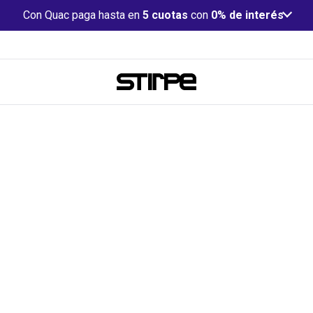
Con Quac paga hasta en
5 cuotas
con
0% de interés