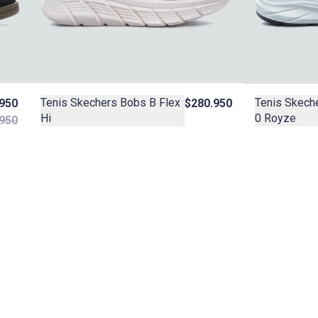
Tenis Skechers Bobs B Flex
Tenis Skeche
950
$280.950
Hi
0 Royze
950