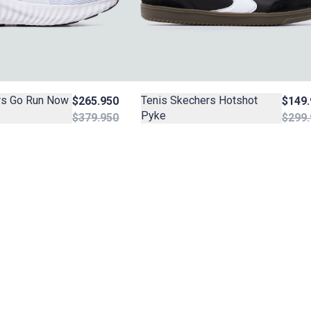
rs Go Run Now
Tenis Skechers Hotshot
$265.950
$149.
Pyke
$379.950
$299.