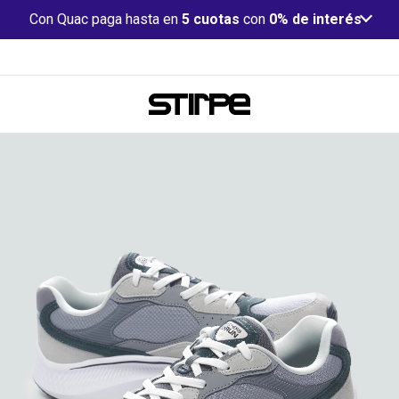
Con Quac paga hasta en
5 cuotas
con
0% de interés