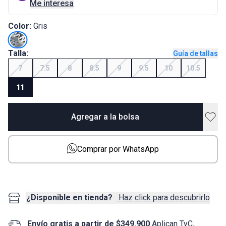
Me interesa
Color:
Gris
Talla:
Guía de tallas
7
7.5
8
8.5
9
9.5
10
10.5
11
Agregar a la bolsa
Comprar por WhatsApp
¿Disponible en tienda?
Haz click para descubrirlo
Envío gratis a partir de $349.900
Aplican TyC
.