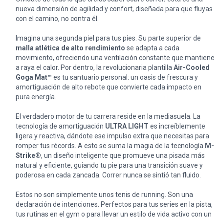
nueva dimensión de agilidad y confort, diseñada para que fluyas
con el camino, no contra él.
Imagina una segunda piel para tus pies. Su parte superior de
malla atlética de alto rendimiento
se adapta a cada
movimiento, ofreciendo una ventilación constante que mantiene
a raya el calor. Por dentro, la revolucionaria plantilla
Air-Cooled
Goga Mat™
es tu santuario personal: un oasis de frescura y
amortiguación de alto rebote que convierte cada impacto en
pura energía.
El verdadero motor de tu carrera reside en la mediasuela. La
tecnología de amortiguación
ULTRA LIGHT
es increíblemente
ligera y reactiva, dándote ese impulso extra que necesitas para
romper tus récords. A esto se suma la magia de la tecnología
M-
Strike®
, un diseño inteligente que promueve una pisada más
natural y eficiente, guiando tu pie para una transición suave y
poderosa en cada zancada. Correr nunca se sintió tan fluido.
Estos no son simplemente unos tenis de running. Son una
declaración de intenciones. Perfectos para tus series en la pista,
tus rutinas en el gym o para llevar un estilo de vida activo con un