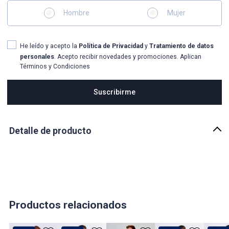
Hombre
Mujer
He leído y acepto la
Política de Privacidad
y
Tratamiento de datos
personales
. Acepto recibir novedades y promociones. Aplican
Términos y Condiciones
Suscribirme
Detalle de producto
Descripción
T-SHIRT PARA HOMBRE MOLDERIA COMFORT UNICOLOR CON
ESTAMPADO EN DELANTERO Y ESPALDA, MANGA CORTA Y
ESCOTE REDONDO CON RIB
País de origen:
Productos relacionados
COLOMBIA
Importador: