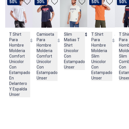
50%
30%
50%
50%
BAGUER
Cuidado y Lavado
GENERAL LAVAR EN MAQUINA, NO USAR BLANQUEADORES,
PLANCHAR EN TEMPERATURA TIBIA, LAVAR Y SECAR CON
COLORES SIMILARES
Slim
T Shirt
Camiseta
T Shirt
T Shi
$167.900
$61.950
$83.950
$64.95
Matias T
Para
Para
Para
Para
$123.950
$119.950
$129.95
Composición:
Shirt
Hombre
Hombre
Hombre
Homb
100% ALGODON
Unicolor
Molderia
Molderia
Molderia
Molde
Con
Comfort
Comfort
Slim
Slim
Estampado
Unicolor
Unicolor
Unicolor
Comb
Unser
Con
Con
Con
Con
Estampado
Estampado
Estampado
Esta
En
Unser
Unser
Unse
Delantero
Y Espalda
Unser