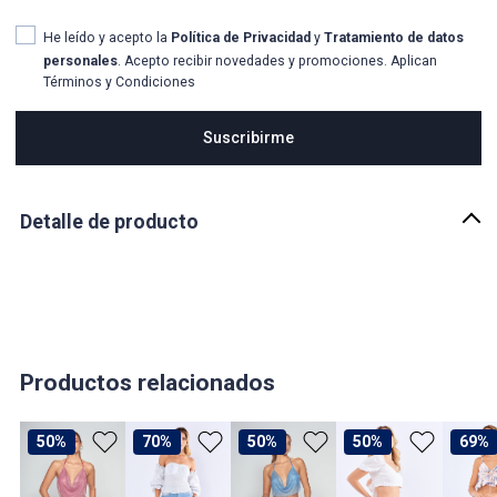
He leído y acepto la
Política de Privacidad
y
Tratamiento de datos
personales
. Acepto recibir novedades y promociones. Aplican
Términos y Condiciones
Suscribirme
Detalle de producto
Descripción
Blusa para mujer, con escote drapeado y tiras ajustables, delicado
escote en V en espalda. Elaborada en textil satinado con diseño de
estampado en tonos café. Derek
País de origen:
Productos relacionados
COLOMBIA
Importador:
50%
70%
50%
50%
69%
BAGUER
Cuidado y Lavado