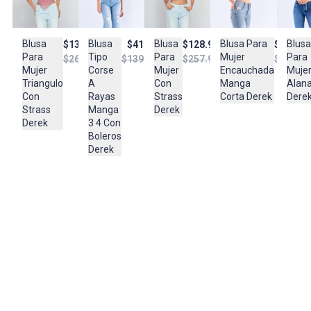
Lavar en maquina, no usar blanqueadores, lavar y secar con
colores similares y planchar a temperatura tibia
Blusa
Blusa
Blusa
Blusa Para
Blusa
$133.950
$128.950
$41.950
$124.47
Composición:
Para
Para
Tipo
Mujer
Para
$267.950
$257.950
$139.950
$248.95
96% POLIESTER
Mujer
Mujer
Corse
Encauchada
Muje
4% ELASTANO
Triangulo
Con
A
Manga
Alan
Con
Strass
Rayas
Corta Derek
Dere
Strass
Derek
Manga
Derek
3 4 Con
Boleros
Derek