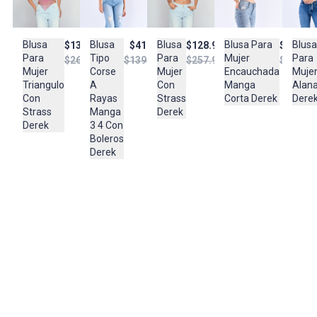
LAVAR Y SECAR CON COLORES SIMILARES, PLANCHAR A
TEMPERATURA TIBIA
Blusa
Blusa
Blusa
Blusa Para
Blusa
$133.950
$128.950
$41.950
$124.47
Composición:
Para
Para
Tipo
Mujer
Para
$267.950
$257.950
$139.950
$248.95
VISCOSA
Mujer
Mujer
Corse
Encauchada
Muje
100%
Triangulo
Con
A
Manga
Alan
Con
Strass
Rayas
Corta Derek
Dere
Strass
Derek
Manga
Derek
3 4 Con
Boleros
Derek