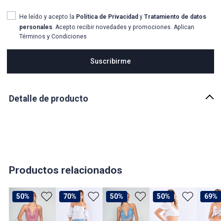
He leído y acepto la
Política de Privacidad
y
Tratamiento de datos
personales
. Acepto recibir novedades y promociones. Aplican
Términos y Condiciones
Suscribirme
Detalle de producto
Descripción
Blusa para mujer, manga corta con tira de anudar estilo muy
casual material suave.
País de origen:
COLOMBIA
Productos relacionados
Importador:
BAGUER
50%
70%
50%
50%
69%
Cuidado y Lavado
GENERAL, LAVAR EN MAQUINA, NO USAR BLANQUEADORES,