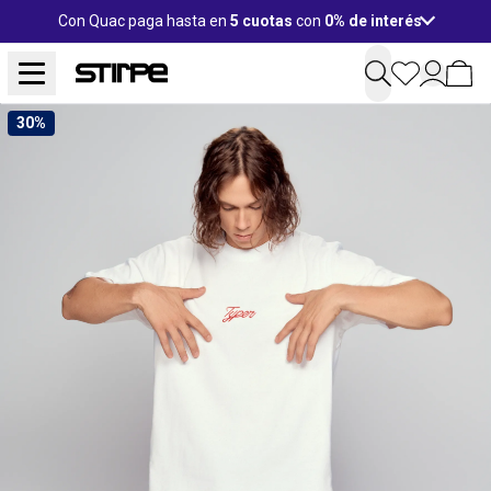
Con Quac paga hasta en
5 cuotas
con
0% de interés
30%