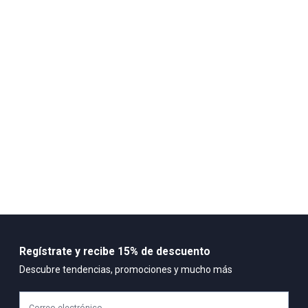
Diseñada con un
corte relajado y contemporáneo
, esta camiseta
te da espacio para moverte, para ser. Su silueta fluye contigo,
convirtiéndose en la pieza central de cualquier outfit con actitud.
La
DANIEL T-SHIRT COMFORT
es más que streetwear; es una
armadura de algodón para el pensador moderno.
País de origen:
COLOMBIA
Importador:
BAGUER S.A.S
Cuidado y Lavado
Lavar en maquina, no usar blanqueadores, lavar y secar con
colores similares, no retorcer, no dejar en remojo, no secar al sol,
planchar a temperatura tibia
Composición:
100% ALGODÓN
Regístrate y recibe 15% de descuento
Descubre tendencias, promociones y mucho más
Correo electrónico